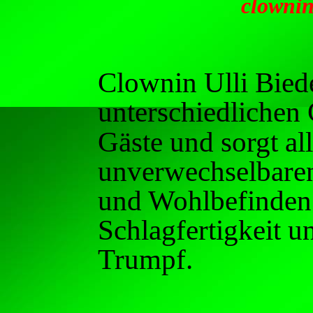
clownin
Clownin Ulli Bied
unterschiedlichen
Gäste und sorgt al
unverwechselbare
und Wohlbefinden.
Schlagfertigkeit u
Trumpf.